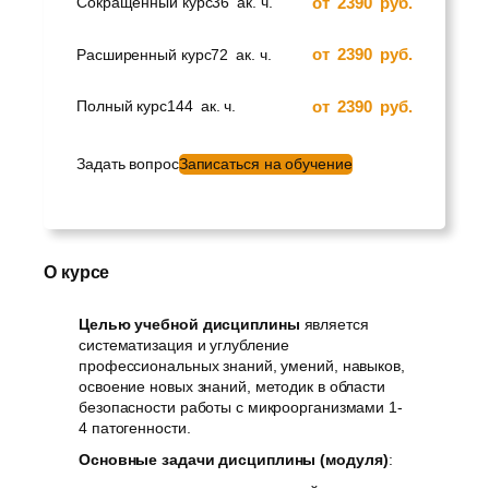
от
2390
руб.
Сокращенный курс
36
ак. ч.
от
2390
руб.
Расширенный курс
72
ак. ч.
от
2390
руб.
Полный курс
144
ак. ч.
Задать вопрос
Записаться на обучение
О курсе
Целью учебной дисциплины
является
систематизация и углубление
профессиональных знаний, умений, навыков,
освоение новых знаний, методик в области
безопасности работы с микроорганизмами 1-
4 патогенности.
Основные задачи дисциплины (модуля)
: