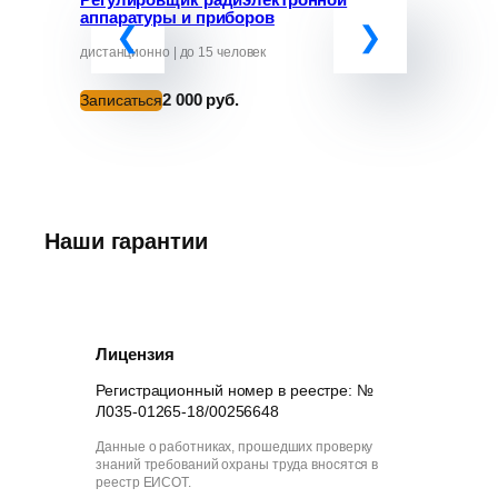
аппаратуры и приборов
«Обучение
руководит
от ЧС»
дистанционно | до 15 человек
дистанционно
2 000 руб.
Записаться
Записатьс
Наши гарантии
Лицензия
Регистрационный номер в реестре: №
Л035-01265-18/00256648
Данные о работниках, прошедших проверку
знаний требований охраны труда вносятся в
реестр ЕИСОТ.