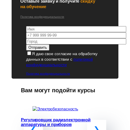
Оставьте заявку и получите
скидку
на обучение
Политика конфеденциальности
Я даю свое согласие на обработку
данных в соответствии с
политикой
конфиденциальности
Политика конфиденциальности
Вам могут подойти курсы
Регулировщик радиэлектронной
Программ
аппаратуры и приборов
«Обучение
руководит