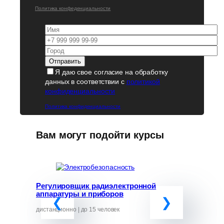
Политика конфеденциальности
Я даю свое согласие на обработку
данных в соответствии с
политикой
конфиденциальности
Политика конфиденциальности
Вам могут подойти курсы
Регулировщик радиэлектронной
Программ
аппаратуры и приборов
«Обучение
руководит
от ЧС»
дистанционно | до 15 человек