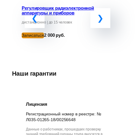
Регулировщик радиэлектронной
Программ
аппаратуры и приборов
«Обучение
руководит
от ЧС»
дистанционно | до 15 человек
дистанционно
2 000 руб.
Записаться
Записатьс
Наши гарантии
Лицензия
Регистрационный номер в реестре: №
Л035-01265-18/00256648
Данные о работниках, прошедших проверку
знаний требований охраны труда вносятся в