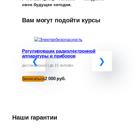
свое будущее сегодня.
Вам могут подойти курсы
Регулировщик радиэлектронной
Программ
аппаратуры и приборов
«Обучение
руководит
от ЧС»
дистанционно | до 15 человек
дистанционно
2 000 руб.
Записаться
Записатьс
Наши гарантии