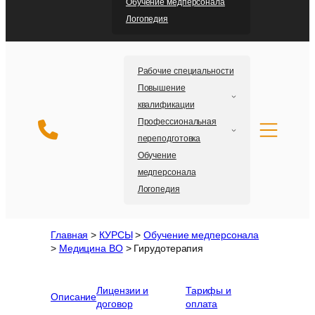
Обучение медперсонала
Логопедия
Рабочие специальности
Повышение
квалификации
Профессиональная
переподготовка
Обучение
медперсонала
Логопедия
Главная
>
КУРСЫ
>
Обучение медперсонала
>
Медицина ВО
>
Гирудотерапия
Лицензии и
Тарифы и
Описание
договор
оплата