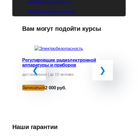
конфиденциальности
Политика конфиденциальности
Вам могут подойти курсы
Регулировщик радиэлектронной
Программ
аппаратуры и приборов
«Обучение
руководит
от ЧС»
дистанционно | до 15 человек
дистанционно
2 000 руб.
Записаться
Записатьс
Наши гарантии