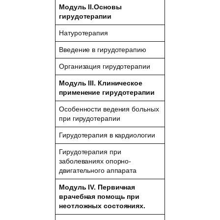
Модуль
II
.Основы
гирудотерапии
Натуротерапия
Введение в гирудотерапию
Организация гирудотерапии
Модуль
III
. Клиническое
применение гирудотерапии
Особенности ведения больных
при гирудотерапии
Гирудотерапия в кардиологии
Гирудотерапия при
заболеваниях опорно-
двигательного аппарата
Модуль IV. Первичная
врачебная помощь при
неотложных состояниях.