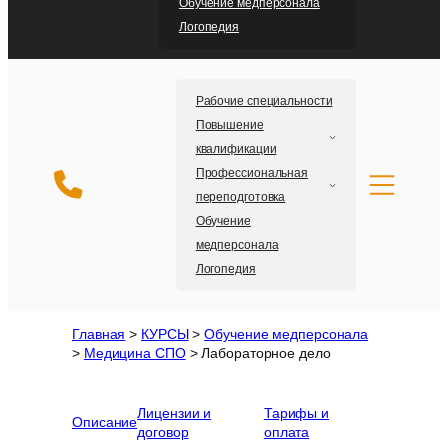
Обучение медперсонала
Логопедия
Рабочие специальности
Повышение
квалификации
Профессиональная
переподготовка
Обучение
медперсонала
Логопедия
Главная
>
КУРСЫ
>
Обучение медперсонала
>
Медицина СПО
>
Лабораторное дело
Лицензии и
Тарифы и
Описание
договор
оплата