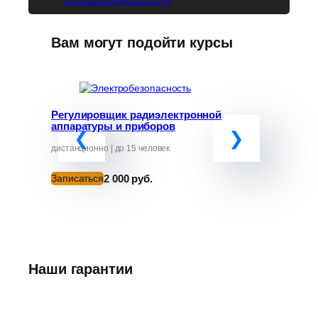
Политика конфиденциальности
Вам могут подойти курсы
Регулировщик радиэлектронной
Программ
аппаратуры и приборов
«Обучение
руководит
от ЧС»
дистанционно | до 15 человек
дистанционно
2 000 руб.
Записаться
Записатьс
Наши гарантии