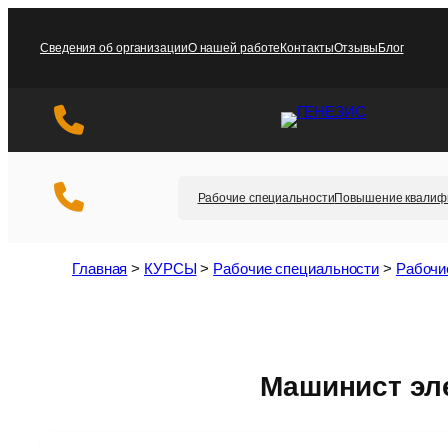
Перейти
к
Сведения об организации
О нашей работе
Контакты
Отзывы
Блог
содержимому
Рабочие специальности
Повышение квалиф
Главная
>
КУРСЫ
>
Рабочие специальности
>
Рабочи
Машинист эл