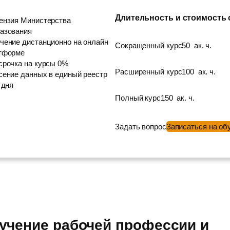
Длительность и стоимость
ензия Министерства
азования
чение дистанционно на онлайн
Сокращенный курс
50
ак. ч.
тформе
срочка на курсы 0%
Расширенный курс
100
ак. ч.
сение данных в единый реестр
 дня
Полный курс
150
ак. ч.
Задать вопрос
Записаться на об
учение рабочей профессии и