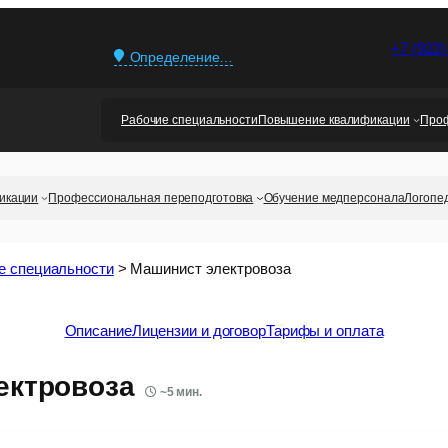
+7 (922)
Определение…
Рабочие специальности
Повышение квалификации
Проф
икации
Профессиональная переподготовка
Обучение медперсонала
Логопе
е специальности
>
Машинист электровоза
Описание
Лицензии и договор
Тарифы и оплата
ектровоза
~
5
мин.