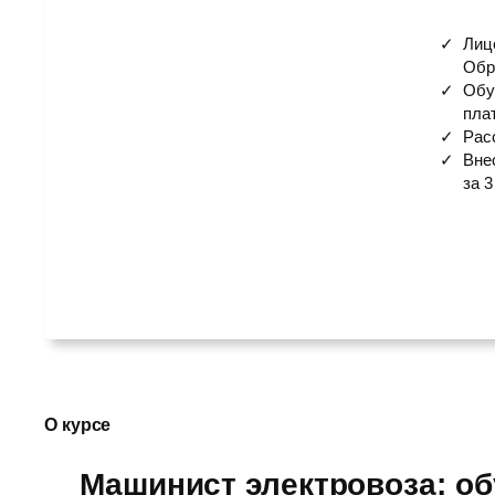
Лиц
Обр
Обу
пла
Рас
Вне
за 3
О курсе
Машинист электровоза: об