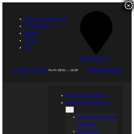
×
×
×
×
Перейти
к
содержимому
Сведения об организации
О нашей работе
Контакты
Отзывы
Блог
Определение…
+7 (922) 528-07-56
Заявка на обучение
Пн-Пт 08:00 — 18:00
Рабочие специальности
Повышение квалификации
Антитеррористическая
подготовка
Безопасность