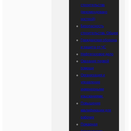
строительства
(рекомендовано
нострой)
Безопасность
строительства. Общее
Гражданская оборона
и защита от ЧС
Нефтегазовое дело
Оказание первой
помощи
Организация и
управление
инженерными
изысканиями.
Повышение
квалификации для
рабочих
Пожарная