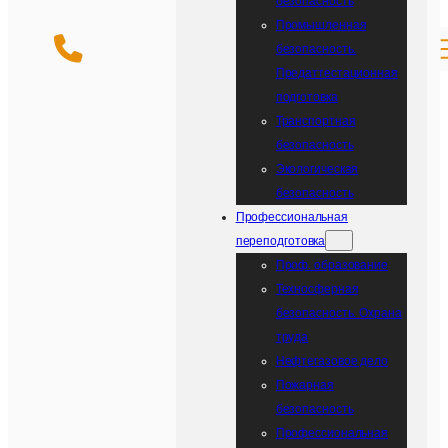
безопасность
Промышленная
безопасность.
Предаттестационная
подготовка
Транспортная
безопасность
Экологическая
безопасность
Профессиональная
переподготовка
Проф. образование
Teхносферная
безопасность. Охрана
труда
Нефтегазовое дело
Пожарная
безопасность
Профессиональная