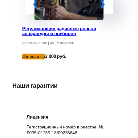
дистанционно
Записатьс
Регулировщик радиэлектронной
аппаратуры и приборов
дистанционно | до 15 человек
2 000 руб.
Записаться
Наши гарантии
Лицензия
Регистрационный номер в реестре: №
Л035-01265-18/00256648