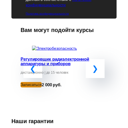
конфиденциальности
Политика конфиденциальности
Вам могут подойти курсы
Регулировщик радиэлектронной
Программ
аппаратуры и приборов
«Обучение
руководит
от ЧС»
дистанционно | до 15 человек
дистанционно
2 000 руб.
Записаться
Записатьс
Наши гарантии