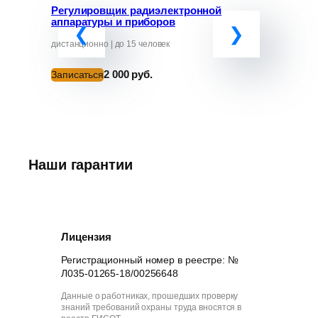
Регулировщик радиэлектронной
Программ
аппаратуры и приборов
«Обучение
руководит
от ЧС»
дистанционно | до 15 человек
дистанционно
2 000 руб.
Записаться
Записатьс
Наши гарантии
Лицензия
Регистрационный номер в реестре: №
Л035-01265-18/00256648
Данные о работниках, прошедших проверку
знаний требований охраны труда вносятся в