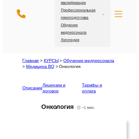
квалификации
Профессиональная
переподготовка
Обучение
медперсонала
Логопедия
Главная
>
КУРСЫ
>
Обучение медперсонала
>
Медицина ВО
>
Онкология
Лицензии и
Тарифы и
Описание
договор
оплата
Онкология
~
1
мин.