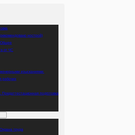
товка
(рекомендовано нострой)
. Общее
а от ЧС
нженерными изысканиями.
я рабочих
 Предаттестационная подготовка
 Охрана труда