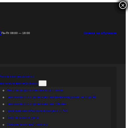
×
×
×
×
6
Заявка на обучение
Пн-Пт 08:00 — 18:00
бочие специальности
вышение квалификации
Антитеррористическая подготовка
Безопасность строительства (рекомендовано нострой)
Безопасность строительства. Общее
Гражданская оборона и защита от ЧС
Нефтегазовое дело
Оказание первой помощи