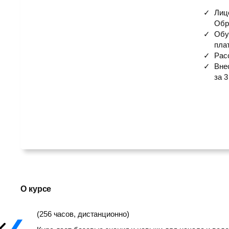
Лиц
Обр
Обу
пла
Рас
Вне
за 3
О курсе
(256 часов, дистанционно)