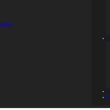
Пр
Об
Ло