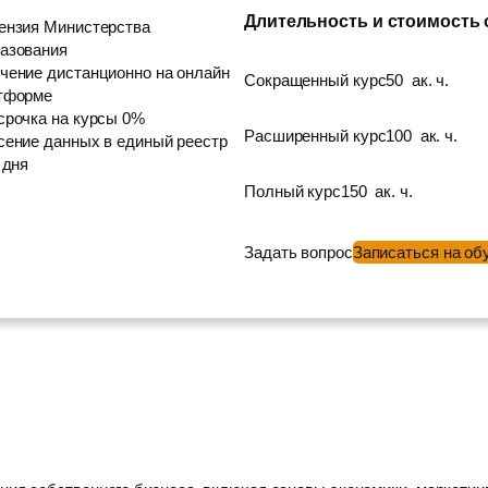
Длительность и стоимость
ензия Министерства
азования
чение дистанционно на онлайн
Сокращенный курс
50
ак. ч.
тформе
срочка на курсы 0%
Расширенный курс
100
ак. ч.
сение данных в единый реестр
 дня
Полный курс
150
ак. ч.
Задать вопрос
Записаться на об