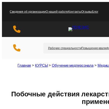
Перейти
к
Сведения об организации
О нашей работе
Контакты
Отзывы
Блог
содержимому
Рабочие специальности
Повышение квалиф
Главная
>
КУРСЫ
>
Обучение медперсонала
>
Медиц
Побочные действия лекарств
примен