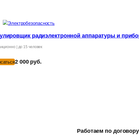
улировщик радиэлектронной аппаратуры и приб
нционно | до 15 человек
2 000 руб.
исаться
Работаем по договор