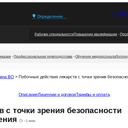
+7 (922)
Определение…
Рабочие специальности
Повышение квалификации
Проф
икации
Профессиональная переподготовка
Обучение медперсонала
Логопе
ина ВО
>
Побочные действия лекарств с точки зрения безопасн
Описание
Лицензии и договор
Тарифы и оплата
 с точки зрения безопасности
ения
~
1
мин.