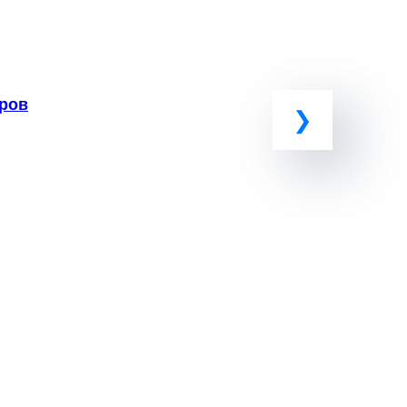
оров
у