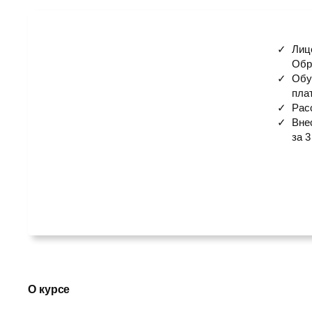
Лиц
Обр
Обу
пла
Рас
Вне
за 3
О курсе