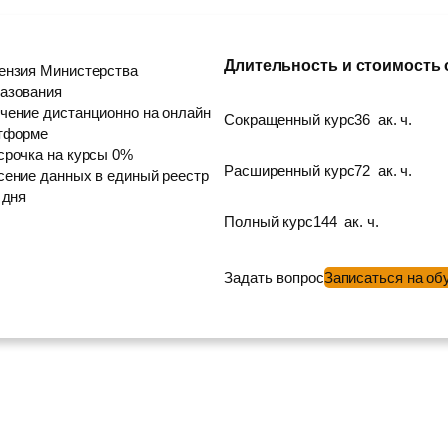
Длительность и стоимость
ензия Министерства
азования
чение дистанционно на онлайн
Сокращенный курс
36
ак. ч.
тформе
срочка на курсы 0%
Расширенный курс
72
ак. ч.
сение данных в единый реестр
 дня
Полный курс
144
ак. ч.
Задать вопрос
Записаться на об