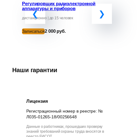
Регулировщик радиэлектронной
Программ
аппаратуры и приборов
«Обучение
руководит
от ЧС»
дистанционно | до 15 человек
дистанционно
2 000 руб.
Записаться
Записатьс
Наши гарантии
Лицензия
Регистрационный номер в реестре: №
Л035-01265-18/00256648
Данные о работниках, прошедших проверку
знаний требований охраны труда вносятся в
реестр ЕИСОТ.