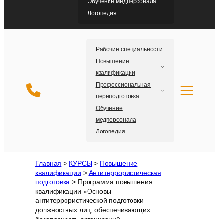
Обучение медперсонала
Логопедия
Рабочие специальности
Повышение
квалификации
Профессиональная
переподготовка
Обучение
медперсонала
Логопедия
Главная
>
КУРСЫ
>
Повышение
квалификации
>
Антитеррористическая
подготовка
>
Программа повышения
квалификации «Основы
антитеррористической подготовки
должностных лиц, обеспечивающих
безопасность организаций»