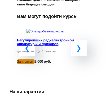
свое будущее сегодня.
Вам могут подойти курсы
Регулировщик радиэлектронной
Программ
аппаратуры и приборов
«Обучение
руководит
от ЧС»
дистанционно | до 15 человек
дистанционно
2 000 руб.
Записаться
Записатьс
Наши гарантии