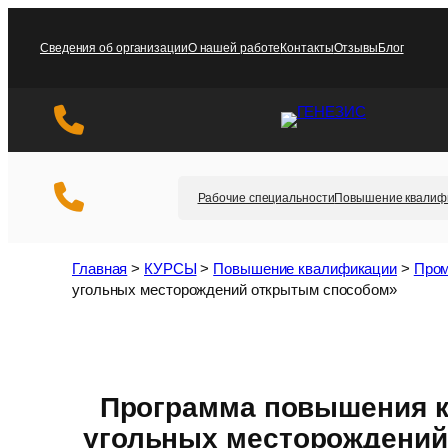
Перейти
к
Сведения об организации
О нашей работе
Контакты
Отзывы
Блог
содержимому
Рабочие специальности
Повышение квалиф
Главная
>
КУРСЫ
>
Повышение квалификации
>
Пром
угольных месторождений открытым способом»
Программа повышения к
угольных месторождений