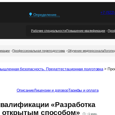
+7 (922)
Определение…
Рабочие специальности
Повышение квалификации
Проф
икации
Профессиональная переподготовка
Обучение медперсонала
Логопе
ышленная безопасность. Предаттестационная подготовка
>
Про
Описание
Лицензии и договор
Тарифы и оплата
валификации «Разработка
 открытым способом»
~
1
мин.