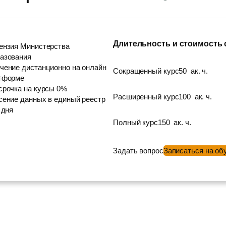
Длительность и стоимость
ензия Министерства
азования
чение дистанционно на онлайн
Сокращенный курс
50
ак. ч.
тформе
срочка на курсы 0%
Расширенный курс
100
ак. ч.
сение данных в единый реестр
 дня
Полный курс
150
ак. ч.
Задать вопрос
Записаться на об