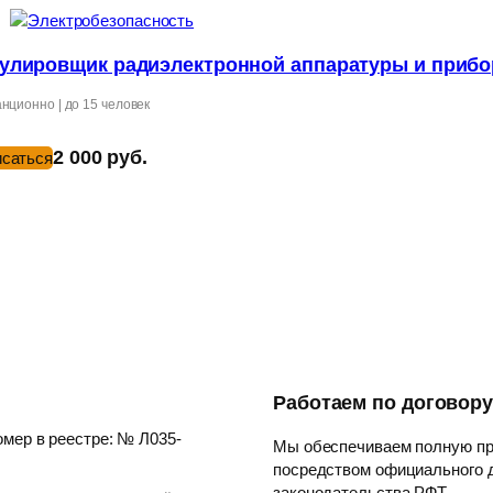
улировщик радиэлектронной аппаратуры и приб
нционно | до 15 человек
2 000 руб.
исаться
Работаем по договор
мер в реестре: № Л035-
Мы обеспечиваем полную пр
посредством официального д
законодательства РФT