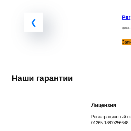
Рег
диста
Зап
Наши гарантии
Лицензия
Регистрационный но
01265-18/00256648