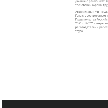
Данные о работниках, 
требований охраны тру
Аккредитация Минтруда
Генезис соответствует
Правительства Российс
2021 г. № **** и аккред
работодателей и работ
труда.