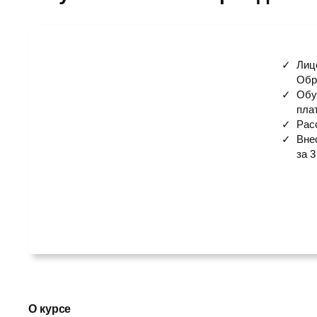
Лиц
Обр
Обу
пла
Рас
Вне
за 3
О курсе