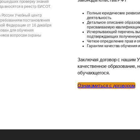
прошедших проверку знаний
да вносятся в реестр ЕИСОТ.
Полные юридические реквизи
 России Учебный центр
деятельность
 требованиям постановления
Детальное описание образов
кой Федерации от 16 декабря
присваиваемую квалификацию
итован для обучения
Исчерпывающий перечень выд
ников вопросам охраны
подтверждающих полученную
Четкое определение прав и о
Гарантии качества обучения и
Заключая договор с нашим У
качественное образование, 
обучающегося.
Ознакомиться с договором