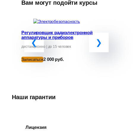
Вам могут подойти курсы
Регулировщик радиэлектронной
Программ
аппаратуры и приборов
«Обучение
руководит
от ЧС»
дистанционно | до 15 человек
дистанционно
2 000 руб.
Записаться
Записатьс
Наши гарантии
Лицензия