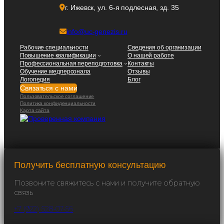
г. Ижевск, ул. 6-я подлесная, зд. 35
info@uc-genezis.ru
Рабочие специальности
Сведения об организации
Повышение квалификации
О нашей работе
Профессиональная переподготовка
Контакты
Обучение медперсонала
Отзывы
Логопедия
Блог
Связаться с нами
Пользовательское соглашение
Политика конфиденциальности
Карта сайта
Получить бесплатную консультацию
Позвоните свяжитесь с нами и получите обратную
связь
+7 (922) 528-07-56