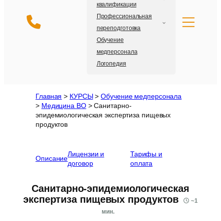
квалификации
Профессиональная
переподготовка
Обучение
медперсонала
Логопедия
Главная
>
КУРСЫ
>
Обучение медперсонала
>
Медицина ВО
>
Санитарно-
эпидемиологическая экспертиза пищевых
продуктов
Лицензии и
Тарифы и
Описание
договор
оплата
Санитарно-эпидемиологическая
экспертиза пищевых продуктов
~
1
мин.