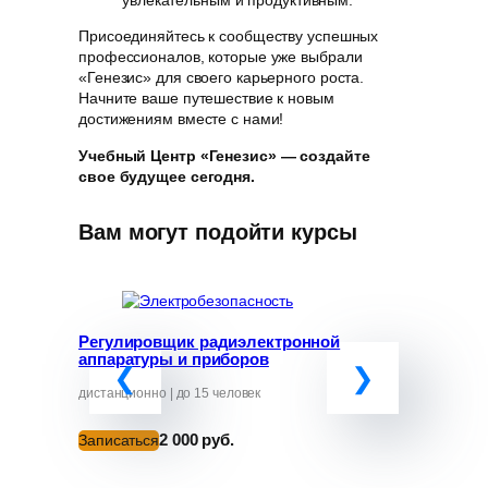
увлекательным и продуктивным.
Присоединяйтесь к сообществу успешных
профессионалов, которые уже выбрали
«Генезис» для своего карьерного роста.
Начните ваше путешествие к новым
достижениям вместе с нами!
Учебный Центр «Генезис» — создайте
свое будущее сегодня.
Вам могут подойти курсы
Регулировщик радиэлектронной
Программ
аппаратуры и приборов
«Обучение
руководит
от ЧС»
дистанционно | до 15 человек
дистанционно
2 000 руб.
Записаться
Записатьс