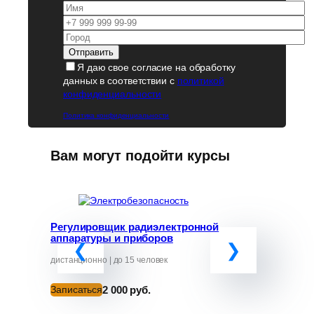
Я даю свое согласие на обработку
данных в соответствии с
политикой
конфиденциальности
Политика конфиденциальности
Вам могут подойти курсы
Регулировщик радиэлектронной
Программ
аппаратуры и приборов
«Обучение
руководит
от ЧС»
дистанционно | до 15 человек
дистанционно
2 000 руб.
Записаться
Записатьс