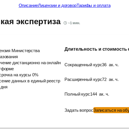
Описание
Лицензии и договор
Тарифы и оплата
кая экспертиза
~
1
мин.
Длительность и стоимость
ензия Министерства
азования
чение дистанционно на онлайн
Сокращенный курс
36
ак. ч.
тформе
срочка на курсы 0%
Расширенный курс
72
ак. ч.
сение данных в единый реестр
 дня
Полный курс
144
ак. ч.
Задать вопрос
Записаться на об