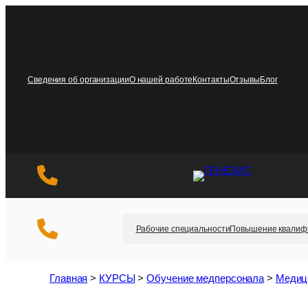
Перейти
к
содержимому
Сведения об организации
О нашей работе
Контакты
Отзывы
Блог
Рабочие специальности
Повышение квалиф
Главная
>
КУРСЫ
>
Обучение медперсонала
>
Медиц