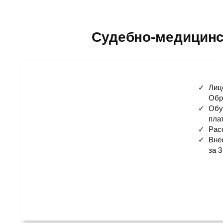
Судебно-медицинс
Лиц
Обр
Обу
пла
Рас
Вне
за 3