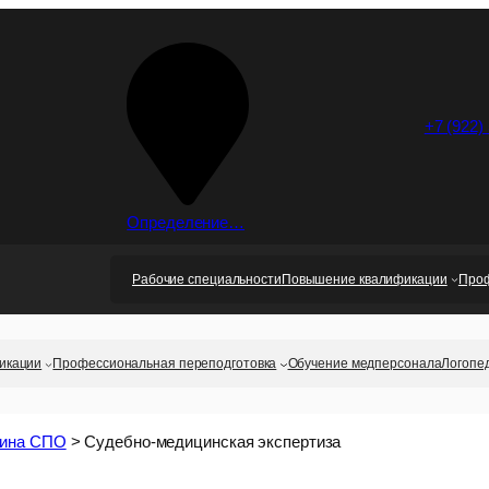
+7 (922)
Определение…
Рабочие специальности
Повышение квалификации
Проф
икации
Профессиональная переподготовка
Обучение медперсонала
Логопе
ина СПО
>
Судебно-медицинская экспертиза