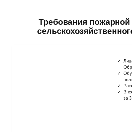
Требования пожарной 
сельскохозяйственного
Лиц
Обр
Обу
пла
Рас
Вне
за 3