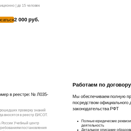
нционно | до 15 человек
2 000 руб.
исаться
Работаем по договор
мер в реестре: № Л035-
Мы обеспечиваем полную пр
посредством официального д
законодательства РФT
прошедших проверку знаний
да вносятся в реестр ЕИСОТ.
Полные юридические реквизи
 России Учебный центр
деятельность
 требованиям постановления
Детальное описание образов