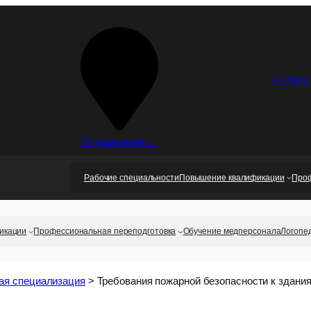
+7 (922)
Определение…
Рабочие специальности
Повышение квалификации
Проф
икации
Профессиональная переподготовка
Обучение медперсонала
Логопе
я специализация
>
Требования пожарной безопасности к здания