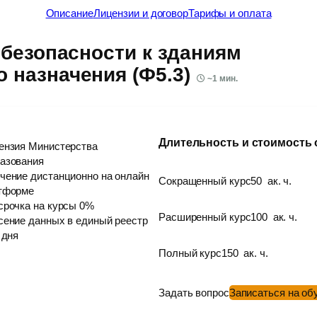
Описание
Лицензии и договор
Тарифы и оплата
безопасности к зданиям
 назначения (Ф5.3)
~
1
мин.
Длительность и стоимость
ензия Министерства
азования
чение дистанционно на онлайн
Сокращенный курс
50
ак. ч.
тформе
срочка на курсы 0%
Расширенный курс
100
ак. ч.
сение данных в единый реестр
 дня
Полный курс
150
ак. ч.
Задать вопрос
Записаться на об