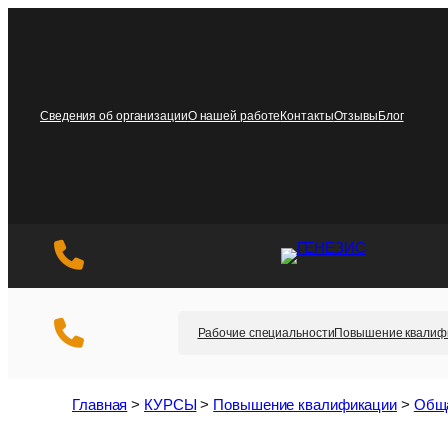
Перейти
к
содержимому
Сведения об организации
О нашей работе
Контакты
Отзывы
Блог
Рабочие специальности
Повышение квалиф
Главная
>
КУРСЫ
>
Повышение квалификации
>
Обща